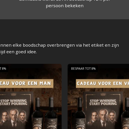
persoon bekeken
kunnen elke boodschap overbrengen via het etiket en zijn
tijd een goed idee.
Origineel
Origineel
T 8%
BESPAAR TOT 8%
verjaardagscadeau
verjaard
voor
voor
een
een
man
vrouw