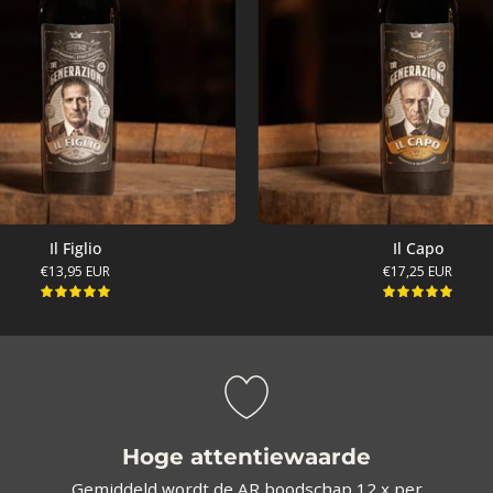
Il Figlio
Il Capo
€13,95 EUR
€17,25 EUR
5.0
5.0
Hoge attentiewaarde
Gemiddeld wordt de AR boodschap 12 x per