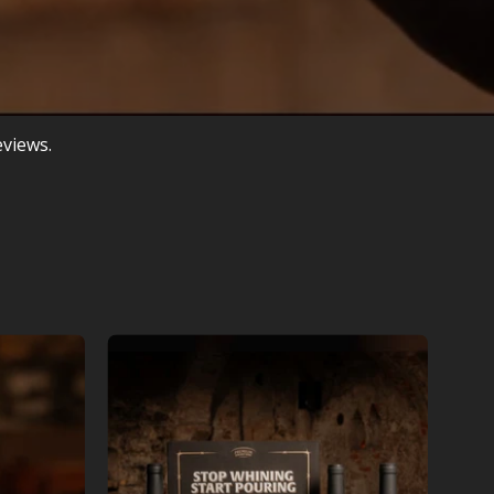
eviews.
Tre
Generazioni
Gift
Box