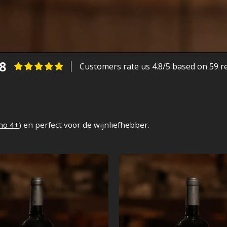
.8
Customers rate us 4.8/5 based on 59 r
no 4+
) en perfect voor de wijnliefhebber.
Il
Il
Figlio
Capo